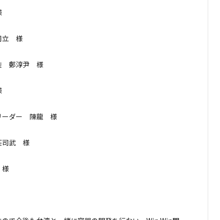
様
周立 様
佐 鄭淳尹 様
様
リーダー 陳龍 様
莊司武 様
 様