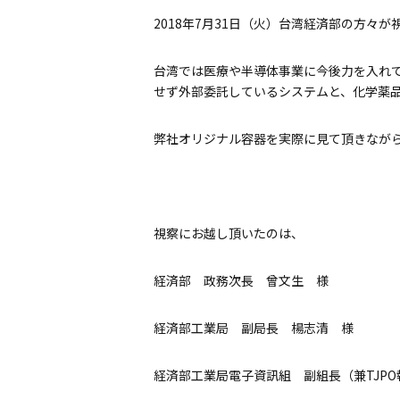
2018年7月31日（火）台湾経済部の方々
台湾では医療や半導体事業に今後力を入れ
せず外部委託しているシステムと、化学薬
弊社オリジナル容器を実際に見て頂きなが
視察にお越し頂いたのは、
経済部 政務次長 曾文生 様
経済部工業局 副局長 楊志清 様
経済部工業局電子資訊組 副組長（兼TJP