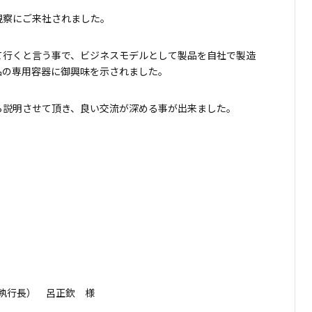
が視察にご来社されました。
て行くと言う事で、ビジネスモデルとして製品を自社で製造
品の専用容器に御興味を示されました。
ら説明させて頂き、良い交流が深める事が出来ました。
O執行長） 呂正欽 様